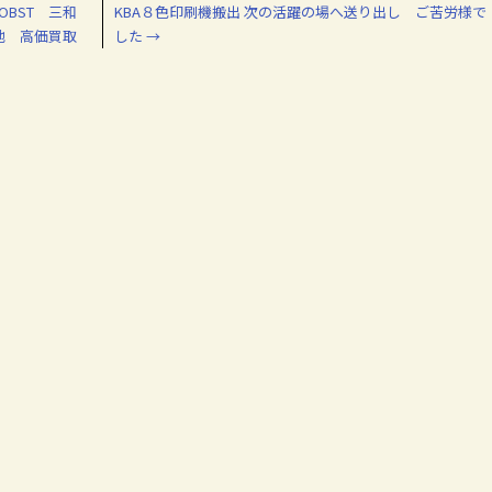
OBST 三和
KBA８色印刷機搬出 次の活躍の場へ送り出し ご苦労様で
他 高価買取
した
→