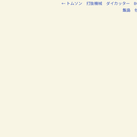
←
トムソン 打抜機械 ダイカッター B
k
飯島 