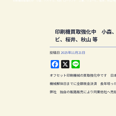
印刷機買取強化中 小森、ハイデル、KBA ローランド 三菱、リョービ、桜井、秋山 等
印刷機買取強化中 小森、
ビ、桜井、秋山 等
投稿日
2025年11月21日
F
X
Li
a
n
オフセット印刷機械の買取強化中です 日
c
e
機械解体日までに全額現金決済 長年培っ
e
弊社 独自の販路販売により同業他社へ売
b
o
o