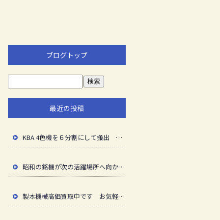
ブログトップ
最近の投稿
KBA 4色機を６分割にして搬出 次の活躍の場へ送り出し ご苦労様でした
昭和の銘機が次の活躍場所へ向かいます ご苦労様でした
製本機械高価買取中です お気軽にご相談ください